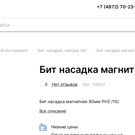
+7 (4872) 70-23
–
–
ой инструмент
Бит-насадки, наборы бит
Бит насадка магнит
Бит насадка магнит
0
Нет отзывов
Арт.
128912
Бит насадка магнитная 90мм PH2 /10/
Все описание
Низкие цены
Одни из самых выгодных цен на